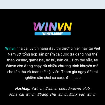
Winvn
nhà cái uy tín hàng đầu thị trường hiện nay tại Việt
Nam với tổng hợp sản phẩm cá cược đa dạng như thể
thao, casino, game bài, nổ hũ, bắn ca... Hơn thế nữa, tại
Winvn còn đang chạy rất nhiều chương trình khuyến mãi
cho tân thủ và toàn thể hội viên. Tham gia ngay để trải
nghiệm sân chơi cá cược đỉnh cao.
Hashtag:
#winvn, #winvn_com, #winvin_club,
#nha_cai_winvn, #trang_chu_winvn, #link_vao_winvn