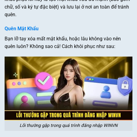
chữ, số và ký tự đặc biệt) và lưu lại ở nơi an toàn để tránh
quên.
Quên Mật Khẩu
Bạn lỡ tay xóa mất mật khẩu, hoặc lâu không vào nên
quên luôn? Không sao cả! Cách khôi phục như sau:
Lỗi thường gặp trong quá trình đăng nhập WINVN