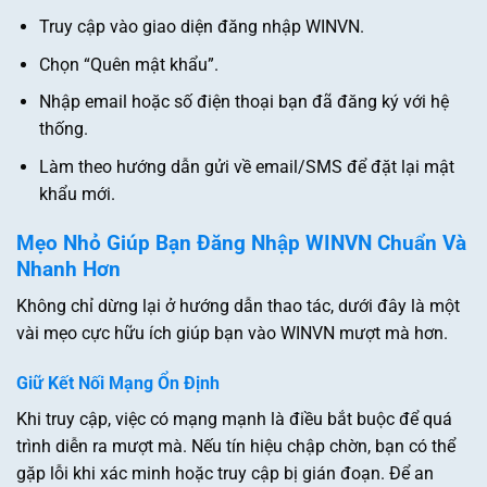
Truy cập vào giao diện đăng nhập WINVN.
Chọn “Quên mật khẩu”.
Nhập email hoặc số điện thoại bạn đã đăng ký với hệ
thống.
Làm theo hướng dẫn gửi về email/SMS để đặt lại mật
khẩu mới.
Mẹo Nhỏ Giúp Bạn Đăng Nhập WINVN Chuẩn Và
Nhanh Hơn
Không chỉ dừng lại ở hướng dẫn thao tác, dưới đây là một
vài mẹo cực hữu ích giúp bạn vào WINVN mượt mà hơn.
Giữ Kết Nối Mạng Ổn Định
Khi truy cập, việc có mạng mạnh là điều bắt buộc để quá
trình diễn ra mượt mà. Nếu tín hiệu chập chờn, bạn có thể
gặp lỗi khi xác minh hoặc truy cập bị gián đoạn. Để an