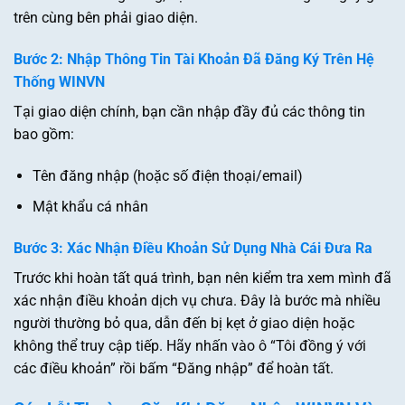
trên cùng bên phải giao diện.
Bước 2: Nhập Thông Tin Tài Khoản Đã Đăng Ký Trên Hệ
Thống WINVN
Tại giao diện chính, bạn cần nhập đầy đủ các thông tin
bao gồm:
Tên đăng nhập (hoặc số điện thoại/email)
Mật khẩu cá nhân
Bước 3: Xác Nhận Điều Khoản Sử Dụng Nhà Cái Đưa Ra
Trước khi hoàn tất quá trình, bạn nên kiểm tra xem mình đã
xác nhận điều khoản dịch vụ chưa. Đây là bước mà nhiều
người thường bỏ qua, dẫn đến bị kẹt ở giao diện hoặc
không thể truy cập tiếp. Hãy nhấn vào ô “Tôi đồng ý với
các điều khoản” rồi bấm “Đăng nhập” để hoàn tất.