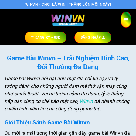
Bỏ
WINVN - CHƠI LÀ WIN | THẮNG LỚN MỖI NGÀY!
qua
nội
dung
ĐĂNG KÝ + 88K
ĐĂNG NHẬP
Game Bài Winvn – Trải Nghiệm Đỉnh Cao,
Đổi Thưởng Đa Dạng
Game bài Winvn nổi bật như một địa chỉ tin cậy và lý
tưởng dành cho những người đam mê thử vận may cũng
như chiến thuật. Với hệ thống sảnh đa dạng, tỷ lệ thắng
hấp dẫn cùng cơ chế bảo mật cao,
Winvn
đã nhanh chóng
chiếm lĩnh niềm tin của cộng đồng game thủ.
Giới Thiệu Sảnh Game Bài Winvn
Dù mới ra mắt trong thời gian gần đây, game bài Winvn đã