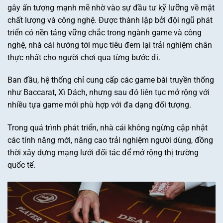
gây ấn tượng mạnh mẽ nhờ vào sự đầu tư kỹ lưỡng về mặt
chất lượng và công nghệ. Được thành lập bởi đội ngũ phát
triển có nền tảng vững chắc trong ngành game và công
nghệ, nhà cái hướng tới mục tiêu đem lại trải nghiệm chân
thực nhất cho người chơi qua từng bước đi.
Ban đầu, hệ thống chỉ cung cấp các game bài truyền thống
như Baccarat, Xì Dách, nhưng sau đó liên tục mở rộng với
nhiều tựa game mới phù hợp với đa dạng đối tượng.
Trong quá trình phát triển, nhà cái không ngừng cập nhật
các tính năng mới, nâng cao trải nghiệm người dùng, đồng
thời xây dựng mạng lưới đối tác để mở rộng thị trường
quốc tế.