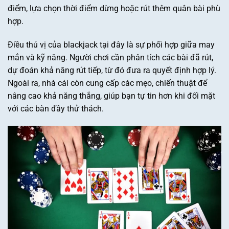
điểm, lựa chọn thời điểm dừng hoặc rút thêm quân bài phù
hợp.
Điều thú vị của blackjack tại đây là sự phối hợp giữa may
mắn và kỹ năng. Người chơi cần phân tích các bài đã rút,
dự đoán khả năng rút tiếp, từ đó đưa ra quyết định hợp lý.
Ngoài ra, nhà cái còn cung cấp các mẹo, chiến thuật để
nâng cao khả năng thắng, giúp bạn tự tin hơn khi đối mặt
với các bàn đầy thử thách.