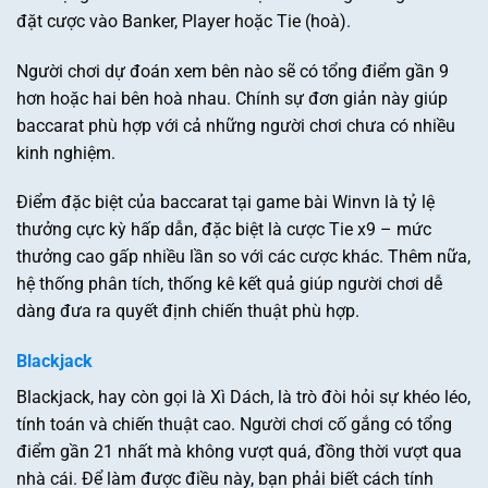
đặt cược vào Banker, Player hoặc Tie (hoà).
Người chơi dự đoán xem bên nào sẽ có tổng điểm gần 9
hơn hoặc hai bên hoà nhau. Chính sự đơn giản này giúp
baccarat phù hợp với cả những người chơi chưa có nhiều
kinh nghiệm.
Điểm đặc biệt của baccarat tại game bài Winvn là tỷ lệ
thưởng cực kỳ hấp dẫn, đặc biệt là cược Tie x9 – mức
thưởng cao gấp nhiều lần so với các cược khác. Thêm nữa,
hệ thống phân tích, thống kê kết quả giúp người chơi dễ
dàng đưa ra quyết định chiến thuật phù hợp.
Blackjack
Blackjack, hay còn gọi là Xì Dách, là trò đòi hỏi sự khéo léo,
tính toán và chiến thuật cao. Người chơi cố gắng có tổng
điểm gần 21 nhất mà không vượt quá, đồng thời vượt qua
nhà cái. Để làm được điều này, bạn phải biết cách tính