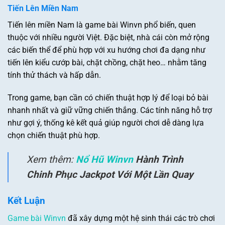
Tiến Lên Miền Nam
Tiến lên miền Nam là game bài Winvn phổ biến, quen
thuộc với nhiều người Việt. Đặc biệt, nhà cái còn mở rộng
các biến thể để phù hợp với xu hướng chơi đa dạng như
tiến lên kiểu cướp bài, chặt chồng, chặt heo… nhằm tăng
tính thử thách và hấp dẫn.
Trong game, bạn cần có chiến thuật hợp lý để loại bỏ bài
nhanh nhất và giữ vững chiến thắng. Các tính năng hỗ trợ
như gợi ý, thống kê kết quả giúp người chơi dễ dàng lựa
chọn chiến thuật phù hợp.
Xem thêm:
Nổ Hũ Winvn
Hành Trình
Chinh Phục Jackpot Với Một Lần Quay
Kết Luận
Game bài Winvn
đã xây dựng một hệ sinh thái các trò chơi