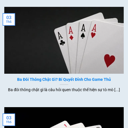
03
Th5
Ba Đôi Thông Chặt Gì? Bí Quyết Đỉnh Cho Game Thủ
Ba đôi thông chặt gì là câu hỏi quen thuộc thể hiện sự tò mò [...]
03
Th5