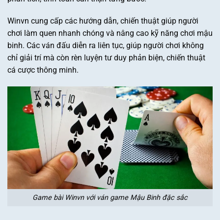
Winvn cung cấp các hướng dẫn, chiến thuật giúp người
chơi làm quen nhanh chóng và nâng cao kỹ năng chơi mậu
binh. Các ván đấu diễn ra liên tục, giúp người chơi không
chỉ giải trí mà còn rèn luyện tư duy phản biện, chiến thuật
cá cược thông minh.
Game bài Winvn với ván game Mậu Binh đặc sắc