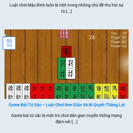
Luật chơi Mậu Binh luôn là một trong những chủ đề thu hút sự
tò [...]
03
Th5
Game Bài Tứ Sắc – Luật Chơi Đơn Giản Và Bí Quyết Thắng Lợi
Game bài tứ sắc là một trò chơi dân gian truyền thống mang
đậm nét [...]